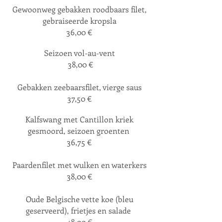
Gewoonweg gebakken
roodbaars filet
,
gebraiseerde kropsla
36,00 €
Seizoen vol-au-vent
38,00
€
Gebakken zeebaarsfilet, vierge saus
37,50 €
Kalfswang met Cantillon kriek
gesmoord, seizoen groenten
36,75 €
Paardenfilet met wulken en waterkers
38,0
0 €
Oude Belgische vette koe (bleu
geserveerd),
frietjes en salade
48,00 €