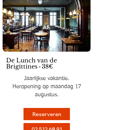
De Lunch van de
Brigitt
ines
-
3
8€
Jaarlijkse vakantie.
Heropening op maandag 17
augustus.
Reserveren
02 512 68 91