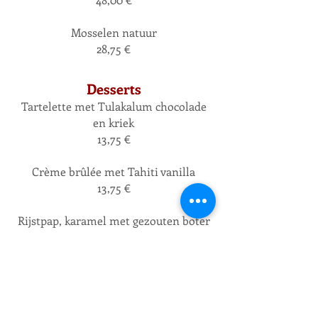
Mosselen natuur
28,75 €
Desserts
Tartelette met Tulakalum chocolade
en kriek
13,75 €
Crème brûlée met Tahiti vanilla
13,75 €
Rijstpap, karamel met gezouten boter
12,75 €
Citroenroom, crumble
13,75 €
Gemarineerde aardbeien met verse