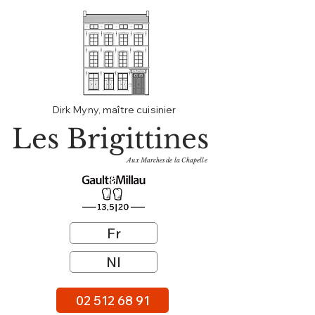
Dirk Myny, maître cuisinier
Les Brigittines
Aux Marches de la Chapelle
Fr
Nl
02 512 68 91