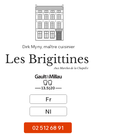
Dirk Myny, maître cuisinier
Les Brigittines
Aux Marches de la Chapelle
Fr
Nl
02 512 68 91