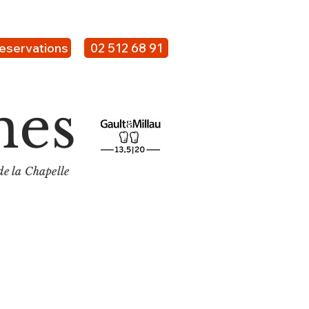
eservations
02 512 68 91
nes
e la Chapelle