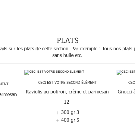
PLATS
ils sur les plats de cette section. Par exemple : Tous nos plats
sans huile etc.
CECI EST VOTRE SECOND ÉLÉMENT
CEC
ÉMENT
Raviolis au potiron, crème et parmesan
Gnocci à
 parmesan
12
300 gr
3
400 gr
5